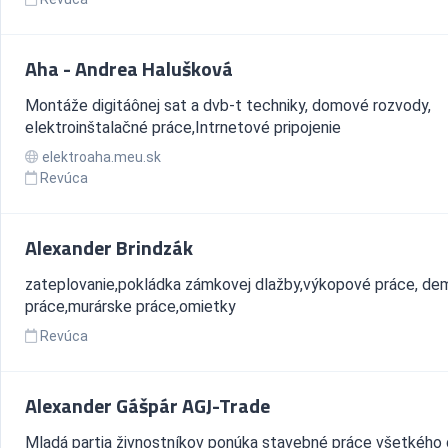
Aha - Andrea Halušková
Montáže digitáônej sat a dvb-t techniky, domové rozvody,
elektroinštalačné práce,Intrnetové pripojenie
elektroaha.meu.sk
Revúca
Alexander Brindzák
zateplovanie,pokládka zámkovej dlažby,výkopové práce, de
práce,murárske práce,omietky
Revúca
Alexander Gášpár AGJ-Trade
Mladá partia živnostníkov ponúka stavebné práce všetkého 