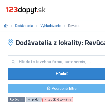
Dodávatelia
Vyhľadávanie
Revúca
Dodávatelia z lokality: Revúc
Hľadať
Podrobné filtre
Revúca
pridať
zrušiť všetky filtre