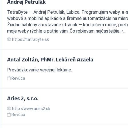
Andrej Petrulák
TatraByte — Andrej Petrulák, Ľubica. Programujem weby, e-
webové a mobilné aplikácie a firemné automatizácie na mieru
Žiadne šablóny ani stavače stránok — kód píšem ručne, pret
moje weby rýchle a patria vám. Čo robievam najčastejšie: •...
https://tatrabyte.sk
Antal Zoltán, PhMr. Lekáreň Azaela
Prevádzkovanie verejnej lekárne.
Revúca
Aries 2, s.r.o.
http://www.aries2.sk
Revúca