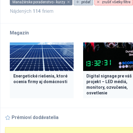
Manažérske poradenstvo - kurzy
pridať
zrušiť všetky filtre
Nájdených
114
firiem
Magazín
Energetické riešenia, ktoré
Digital signage pre váš
ocenia firmy aj domácnosti
projekt – LED médiá,
monitory, ozvučenie,
osvetlenie
Prémioví dodávatelia