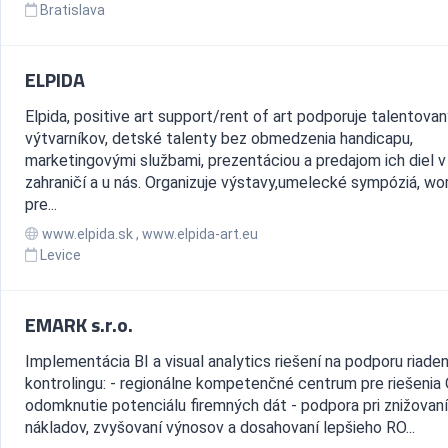
Bratislava
ELPIDA
Elpida, positive art support/rent of art podporuje talentova
výtvarníkov, detské talenty bez obmedzenia handicapu,
marketingovými službami, prezentáciou a predajom ich diel v
zahraničí a u nás. Organizuje výstavy,umelecké sympóziá, w
pre...
www.elpida.sk , www.elpida-art.eu
Levice
EMARK s.r.o.
Implementácia BI a visual analytics riešení na podporu riaden
kontrolingu: - regionálne kompetenčné centrum pre riešenia Q
odomknutie potenciálu firemných dát - podpora pri znižovaní
nákladov, zvyšovaní výnosov a dosahovaní lepšieho RO...