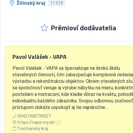
Žilinský kraj
11 018
Prémioví dodávatelia
Pavol Valášek - VAPA
Pavol Valášek - VAPA sa špecializuje na širokú škálu
stavebných činností, čím zabezpečuje komplexné riešenia
výstavbu a rekonštrukciu objektov. Okrem stavebných slu
sa spoločnosť venuje aj výrobe nábytku na mieru, konkrét
posteliam a matracom, kde kladie dôraz na kvalitu, pohodl
individualitu každého zákazníka. Svojou odbornou zručnos
prístupom dokáže uspokojiť aj tie najnáročne...
00421908739027
https://vapa-my.sk/
Trenčiansky kraj