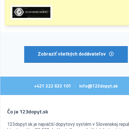
Zobraziť všetkých dodávateľov
+421 322 633 101
info@123dopyt.sk
|
Čo je 123dopyt.sk
123dopyt.sk je najväčší dopytový systém v Slovenskej repub