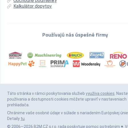
Obchodné podmienky
Kalkulátor dopytov
Používajú nás úspešné firmy
Táto stránka v rámci poskytovania služieb
využíva cookies
. Nasta
používania a dostupnosti cookies môžete upraviť v nastaveniach
prehliadača.
Chránime vaše osobné údaje v súlade s nariadením Európskej únie
Detaily
tu
.
© 2006—2026 B2M.CZ s.r.o. rada
poskytuje pomoc
potrebným ♥️. V