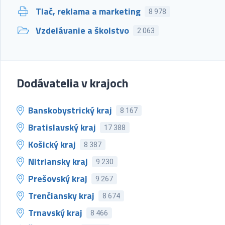
Tlač, reklama a marketing
8 978
Vzdelávanie a školstvo
2 063
Dodávatelia v krajoch
Banskobystrický kraj
8 167
Bratislavský kraj
17 388
Košický kraj
8 387
Nitriansky kraj
9 230
Prešovský kraj
9 267
Trenčiansky kraj
8 674
Trnavský kraj
8 466