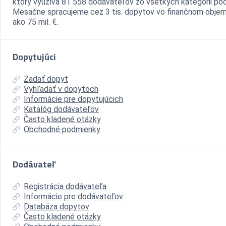
ktorý využíva 81 558 dodávateľov zo všetkých kategórii pod
Mesačne spracujeme cez 3 tis. dopytov vo finančnom objem
ako 75 mil. €.
Dopytujúci
Zadať dopyt
Vyhľadať v dopytoch
Informácie pre dopytujúcich
Katalóg dodávateľov
Často kladené otázky
Obchodné podmienky
Dodávateľ
Registrácia dodávateľa
Informácie pre dodávateľov
Databáza dopytov
Často kladené otázky