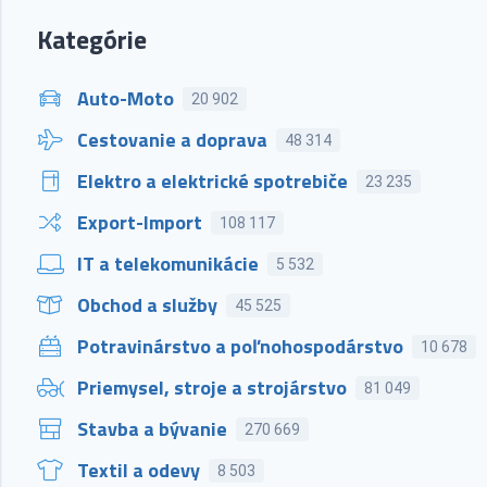
Kategórie
Auto-Moto
20 902
Cestovanie a doprava
48 314
Elektro a elektrické spotrebiče
23 235
Export-Import
108 117
IT a telekomunikácie
5 532
Obchod a služby
45 525
Potravinárstvo a poľnohospodárstvo
10 678
Priemysel, stroje a strojárstvo
81 049
Stavba a bývanie
270 669
Textil a odevy
8 503