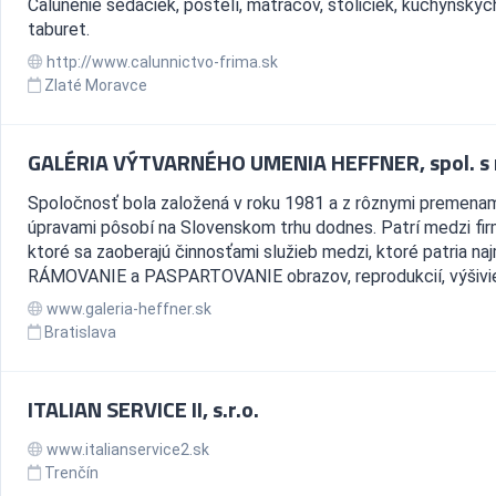
Čalúnenie sedačiek, postelí, matracov, stoličiek, kuchynských
taburet.
http://www.calunnictvo-frima.sk
Zlaté Moravce
GALÉRIA VÝTVARNÉHO UMENIA HEFFNER, spol. s r
Spoločnosť bola založená v roku 1981 a z rôznymi premenam
úpravami pôsobí na Slovenskom trhu dodnes. Patrí medzi fir
ktoré sa zaoberajú činnosťami služieb medzi, ktoré patria na
RÁMOVANIE a PASPARTOVANIE obrazov, reprodukcií, výšiviek
www.galeria-heffner.sk
Bratislava
ITALIAN SERVICE II, s.r.o.
www.italianservice2.sk
Trenčín