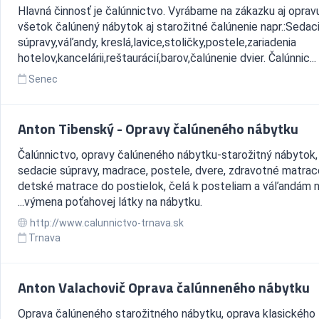
Hlavná činnosť je čalúnnictvo. Vyrábame na zákazku aj opra
všetok čalúnený nábytok aj starožitné čalúnenie napr.:Sedac
súpravy,váľandy, kreslá,lavice,stoličky,postele,zariadenia
hotelov,kancelárii,reštaurácií,barov,čalúnenie dvier. Čalúnnic...
Senec
Anton Tibenský - Opravy čalúneného nábytku
Čalúnnictvo, opravy čalúneného nábytku-starožitný nábytok,
sedacie súpravy, madrace, postele, dvere, zdravotné matrac
detské matrace do postielok, čelá k posteliam a váľandám n
...výmena poťahovej látky na nábytku.
http://www.calunnictvo-trnava.sk
Trnava
Anton Valachovič Oprava čalúnneného nábytku
Oprava čalúneného starožitného nábytku, oprava klasického