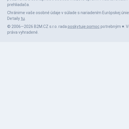
prehliadača.
Chránime vaše osobné údaje v súlade s nariadením Európskej únie
Detaily
tu
.
© 2006—2026 B2M.CZ s.r.o. rada
poskytuje pomoc
potrebným ♥️. V
práva vyhradené.