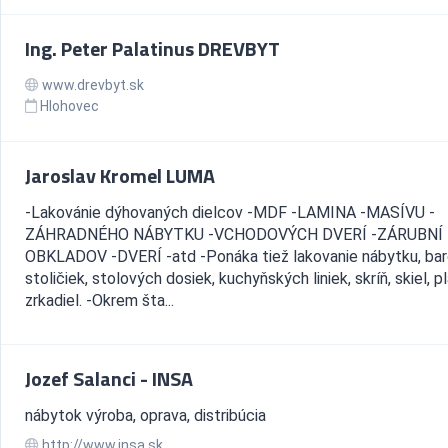
Ing. Peter Palatinus DREVBYT
www.drevbyt.sk
Hlohovec
Jaroslav Kromel LUMA
-Lakovánie dýhovaných dielcov -MDF -LAMINA -MASÍVU -
ZÁHRADNÉHO NÁBYTKU -VCHODOVÝCH DVERÍ -ZÁRUBNÍ 
OBKLADOV -DVERÍ -atd -Ponáka tiež lakovanie nábytku, bar
stoličiek, stolových dosiek, kuchyňských liniek, skríň, skiel, p
zrkadiel. -Okrem šta...
Jozef Salanci - INSA
nábytok výroba, oprava, distribúcia
http://www.insa.sk