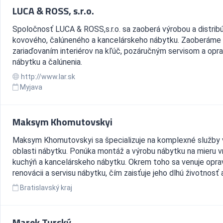
LUCA & ROSS, s.r.o.
Spoločnosť LUCA & ROSS,s.r.o. sa zaoberá výrobou a distrib
kovového, čalúneného a kancelárskeho nábytku. Zaoberáme 
zariaďovaním interiérov na kľúč, pozáručným servisom a opr
nábytku a čalúnenia.
http://www.lar.sk
Myjava
Maksym Khomutovskyi
Maksym Khomutovskyi sa špecializuje na komplexné služby 
oblasti nábytku. Ponúka montáž a výrobu nábytku na mieru v
kuchýň a kancelárskeho nábytku. Okrem toho sa venuje opra
renovácii a servisu nábytku, čím zaisťuje jeho dlhú životnosť a 
Bratislavský kraj
Marek Turský